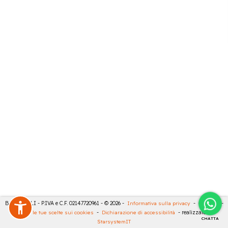
BARTESELLI - P.IVA e C.F. 02147720961 - © 2026 -
Informativa sulla privacy
-
Cookies
-
Rivedi le tue scelte sui cookies
-
Dichiarazione di accessibilità
- realizzato da
CHATTA
StarsystemIT