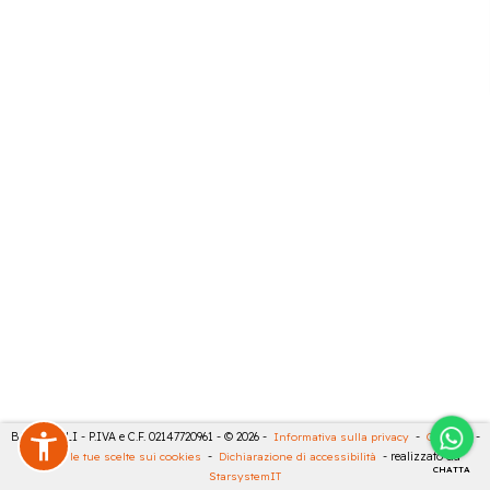
BARTESELLI - P.IVA e C.F. 02147720961 - © 2026 -
Informativa sulla privacy
-
Cookies
-
Rivedi le tue scelte sui cookies
-
Dichiarazione di accessibilità
- realizzato da
CHATTA
StarsystemIT