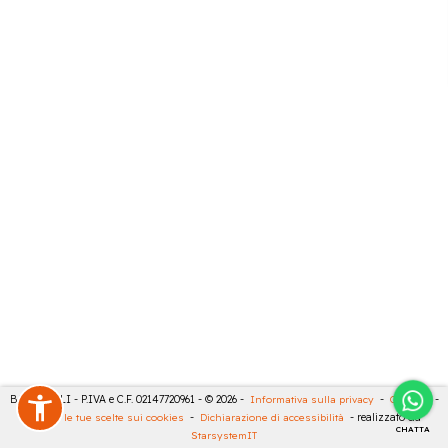
BARTESELLI - P.IVA e C.F. 02147720961 - © 2026 -
Informativa sulla privacy
-
Cookies
-
Rivedi le tue scelte sui cookies
-
Dichiarazione di accessibilità
- realizzato da
CHATTA
StarsystemIT