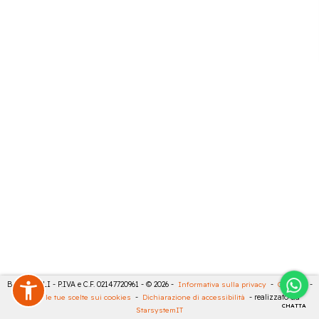
BARTESELLI - P.IVA e C.F. 02147720961 - © 2026 -
Informativa sulla privacy
-
Cookies
-
Rivedi le tue scelte sui cookies
-
Dichiarazione di accessibilità
- realizzato da
CHATTA
StarsystemIT