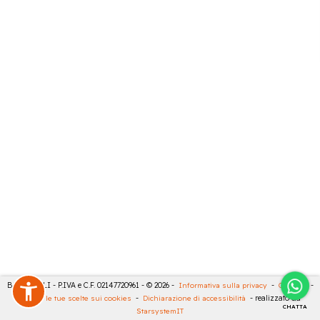
BARTESELLI - P.IVA e C.F. 02147720961 - © 2026 -
Informativa sulla privacy
-
Cookies
-
Rivedi le tue scelte sui cookies
-
Dichiarazione di accessibilità
- realizzato da
CHATTA
StarsystemIT