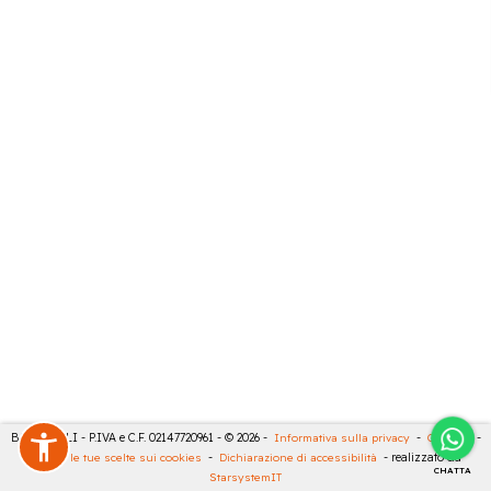
BARTESELLI - P.IVA e C.F. 02147720961 - © 2026 -
Informativa sulla privacy
-
Cookies
-
Rivedi le tue scelte sui cookies
-
Dichiarazione di accessibilità
- realizzato da
CHATTA
StarsystemIT