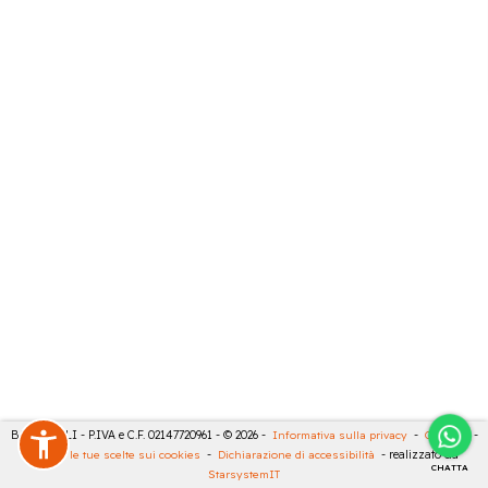
BARTESELLI - P.IVA e C.F. 02147720961 - © 2026 -
Informativa sulla privacy
-
Cookies
-
Rivedi le tue scelte sui cookies
-
Dichiarazione di accessibilità
- realizzato da
CHATTA
StarsystemIT