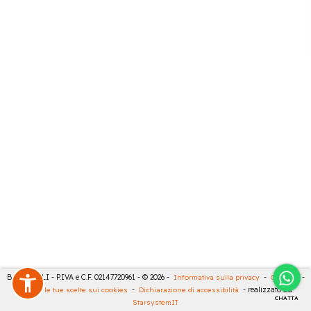
BARTESELLI - P.IVA e C.F. 02147720961 - © 2026 -
Informativa sulla privacy
-
Cookies
-
Rivedi le tue scelte sui cookies
-
Dichiarazione di accessibilità
- realizzato da
CHATTA
StarsystemIT