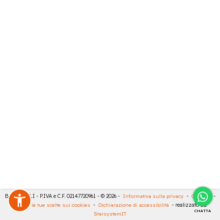
BARTESELLI - P.IVA e C.F. 02147720961 - © 2026 -
Informativa sulla privacy
-
Cookies
-
Rivedi le tue scelte sui cookies
-
Dichiarazione di accessibilità
- realizzato da
CHATTA
StarsystemIT