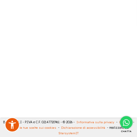
BARTESELLI - P.IVA e C.F. 02147720961 - © 2026 -
Informativa sulla privacy
-
Cookies
-
Rivedi le tue scelte sui cookies
-
Dichiarazione di accessibilità
- realizzato da
CHATTA
StarsystemIT