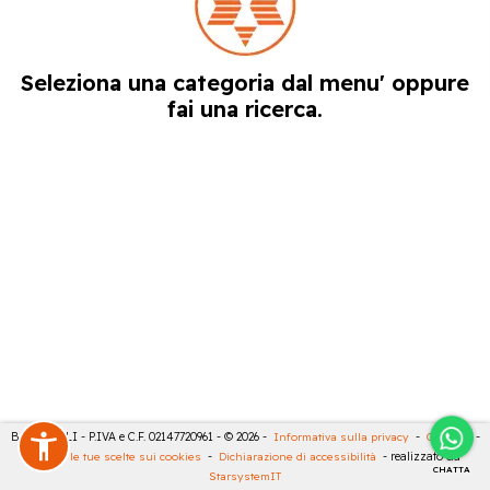
Seleziona una categoria dal menu' oppure
fai una ricerca.
BARTESELLI - P.IVA e C.F. 02147720961 - © 2026 -
Informativa sulla privacy
-
Cookies
-
Rivedi le tue scelte sui cookies
-
Dichiarazione di accessibilità
- realizzato da
CHATTA
StarsystemIT