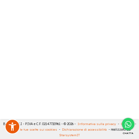
BARTESELLI - P.IVA e C.F. 02147720961 - © 2026 -
Informativa sulla privacy
-
Cookies
-
Rivedi le tue scelte sui cookies
-
Dichiarazione di accessibilità
- realizzato da
CHATTA
StarsystemIT