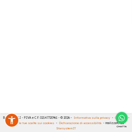
BARTESELLI - P.IVA e C.F. 02147720961 - © 2026 -
Informativa sulla privacy
-
Cookies
-
Rivedi le tue scelte sui cookies
-
Dichiarazione di accessibilità
- realizzato da
CHATTA
StarsystemIT