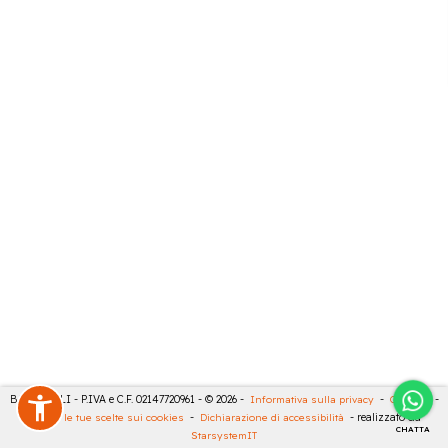
BARTESELLI - P.IVA e C.F. 02147720961 - © 2026 -
Informativa sulla privacy
-
Cookies
-
Rivedi le tue scelte sui cookies
-
Dichiarazione di accessibilità
- realizzato da
CHATTA
StarsystemIT