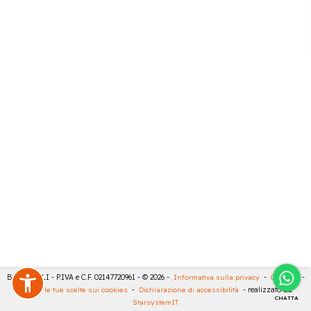
BARTESELLI - P.IVA e C.F. 02147720961 - © 2026 -
Informativa sulla privacy
-
Cookies
-
Rivedi le tue scelte sui cookies
-
Dichiarazione di accessibilità
- realizzato da
CHATTA
StarsystemIT