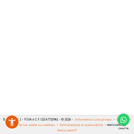
BARTESELLI - P.IVA e C.F. 02147720961 - © 2026 -
Informativa sulla privacy
-
Cookies
-
Rivedi le tue scelte sui cookies
-
Dichiarazione di accessibilità
- realizzato da
CHATTA
StarsystemIT