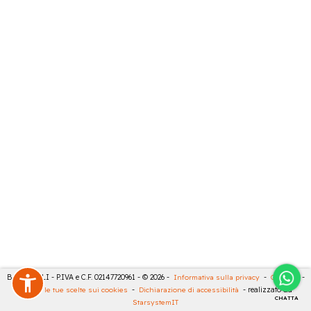
BARTESELLI - P.IVA e C.F. 02147720961 - © 2026 -
Informativa sulla privacy
-
Cookies
-
Rivedi le tue scelte sui cookies
-
Dichiarazione di accessibilità
- realizzato da
CHATTA
StarsystemIT